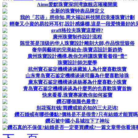
Aimo爱默珠寶深圳湾旗舰店璀璨開業
全新的珠寶钟表品牌定义
我的「芯语」想你知,周大福以科技開启浪漫珠寶计劃
輕奢又小資的易拉环耳钉,設計感爆棚,這是一段爱情最好的
graff格拉夫珠寶這麼样?
廣州珠寶制作設計流程
陈世英是頂级的华人珠寶設計雕刻大師,作品惊世骇俗
奢华與藝術的完美結合:珠寶店設計新趋势
廣州珠寶設計機構,教你怎样讓珠寶看着很“贵”
珠寶設計師怎麼學
杭州寶石鉴定機構谈谈藏族人為什麼喜歡珠寶
山东青岛寶石鉴定機構谈谈司藤為什麼喜歡珍珠
廣东寶石鉴定機構谈谈杨幂為什麼喜歡小珠寶
青岛寶石鉴定機構谈谈為什麼男的也喜歡珠寶首飾
快来看看,珠寶專家教你如何鉴寶
鑽石哪個颜色最贵?
别花冤枉钱!買鑽戒前必知的三大忌讳!
鑽石婚戒有哪些優點?價格是不是很贵?只有結婚才能買嗎
鑽石被中國小县城拉下了神坛
鑽石真的不保值?結婚是否一定要買鑽戒?一篇文章带你看清事