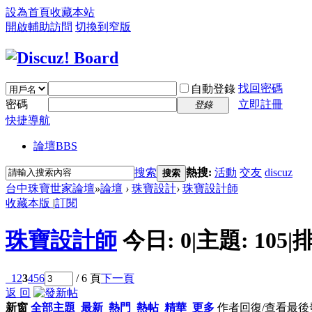
設為首頁
收藏本站
開啟輔助訪問
切換到窄版
找回密碼
自動登錄
密碼
立即註冊
登錄
快捷導航
論壇
BBS
搜索
熱搜:
活動
交友
discuz
搜索
台中珠寶世家論壇
»
論壇
›
珠寶設計
›
珠寶設計師
收藏本版
|
訂閱
珠寶設計師
今日:
0
|
主題:
105
|
排
1
2
3
4
5
6
/ 6 頁
下一頁
返 回
新窗
全部主題
最新
熱門
熱帖
精華
更多
作者
回復/查看
最後