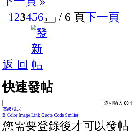
下一頁 »
1
2
3
4
5
6
/ 6 頁
下一頁
返 回
快速發帖
還可輸入
80
高級模式
B
Color
Image
Link
Quote
Code
Smilies
您需要登錄後才可以發帖