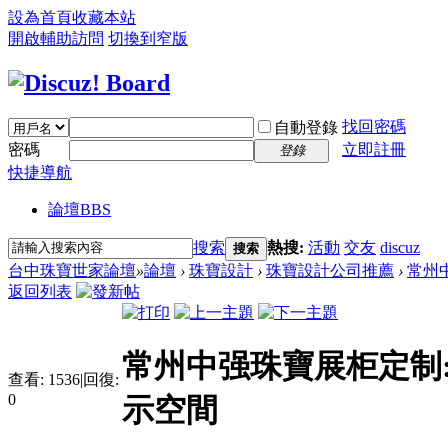
設為首頁
收藏本站
開啟輔助訪問
切換到窄版
找回密碼
自動登錄
密碼
立即註冊
登錄
快捷導航
論壇
BBS
搜索
熱搜:
活動
交友
discuz
搜索
台中珠寶世家論壇
»
論壇
›
珠寶設計
›
珠寶設計公司推薦
›
常州
返回列表
常州中强珠寶展柜定制
查看:
1536
|
回復:
0
示空間