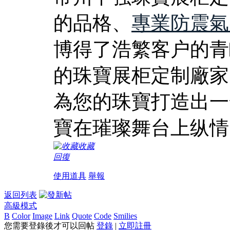
的品格、
專業防震氣
博得了浩繁客户的青
的珠寶展柜定制廠家
為您的珠寶打造出一
寶在璀璨舞台上纵情
收藏
回復
使用道具
舉報
返回列表
高級模式
B
Color
Image
Link
Quote
Code
Smilies
您需要登錄後才可以回帖
登錄
|
立即註冊