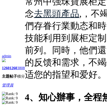
常州中强珠寶展柜定
念
去黑頭產品
,，不
們存眷行業動态和時
技能利用到展柜定制
前列。同時，他們還
admin
的反馈和需求，不竭
1260
1260
3808
适您的指望和爱好。
主題
帖子
積分
管理員
4、知心辦事，全程