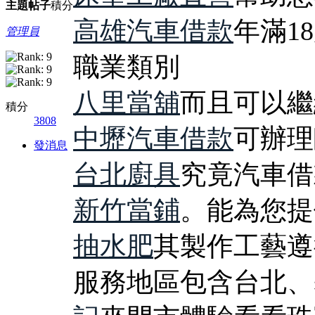
主題
帖子
積分
高雄汽車借款
年滿1
管理員
職業類別
八里當舖
而且可以繼
積分
3808
中壢汽車借款
可辦理
發消息
台北廚具
究竟汽車借
新竹當鋪
。能為您提
抽水肥
其製作工藝遵
服務地區包含台北、