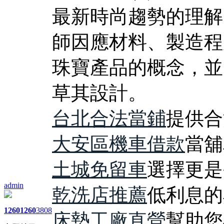
最新時尚趨勢的理解
師因應材料、製造程
珠寶產品的概念，並
草其設計。
台北合法當鋪
提供合
大安區機車借款
當舖
土城免留車
選擇更是
admin
乾洗店推薦
低利息的
1260
1260
3808
床墊工廠直營
幫助您