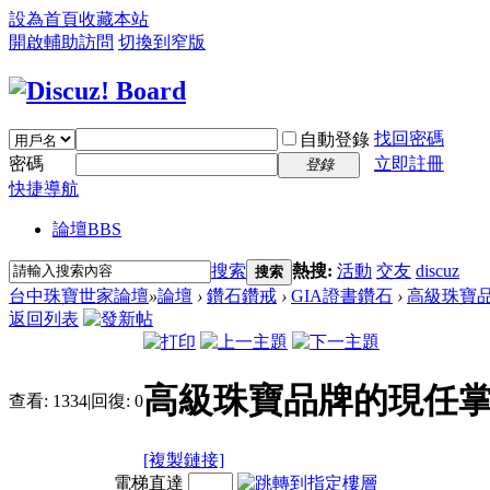
設為首頁
收藏本站
開啟輔助訪問
切換到窄版
找回密碼
自動登錄
密碼
立即註冊
登錄
快捷導航
論壇
BBS
搜索
熱搜:
活動
交友
discuz
搜索
台中珠寶世家論壇
»
論壇
›
鑽石鑽戒
›
GIA證書鑽石
›
高級珠寶
返回列表
高級珠寶品牌的現任
查看:
1334
|
回復:
0
[複製鏈接]
電梯直達