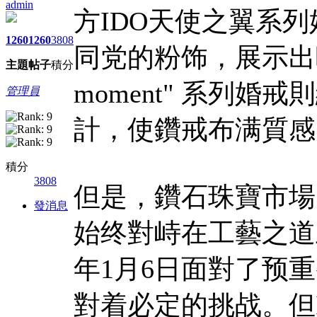
admin
方IDO天使之翼系
1260
1260
3808
同党的粉饰，展示出唯
主題
帖子
積分
moment" 系列
管理員
計，使鑽戒布满質感
積分
3808
但是，鑽石珠寶市場
發消息
始终對峙在工藝之道
年1月6日面對了预
對着必定的挑战。但