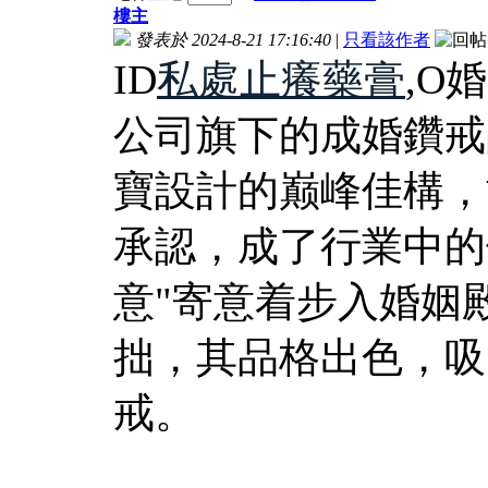
樓主
發表於 2024-8-21 17:16:40
|
只看該作者
ID
私處止癢藥膏
,O
公司旗下的成婚鑽戒
寶設計的巅峰佳構，
承認，成了行業中的
意"寄意着步入婚姻
拙，其品格出色，吸
戒。