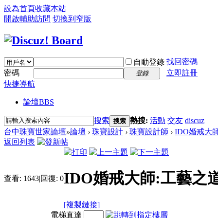
設為首頁
收藏本站
開啟輔助訪問
切換到窄版
找回密碼
自動登錄
密碼
立即註冊
登錄
快捷導航
論壇
BBS
搜索
熱搜:
活動
交友
discuz
搜索
台中珠寶世家論壇
»
論壇
›
珠寶設計
›
珠寶設計師
›
IDO婚戒大師
返回列表
IDO婚戒大師:工藝之
查看:
1643
|
回復:
0
[複製鏈接]
電梯直達